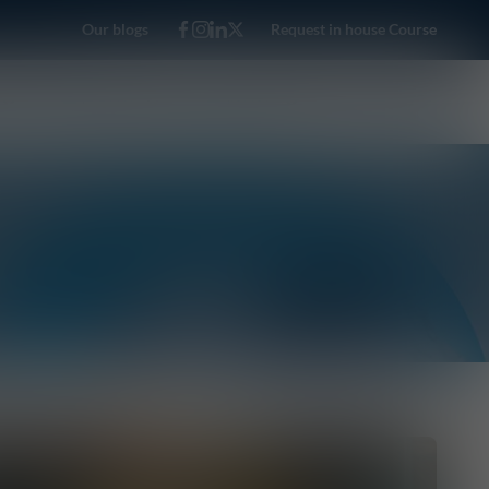
Our blogs
Request in house Course
Certificates
Contact us